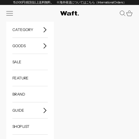
コンテンツへスキップ
15,000円(税別)以上送料無料。
※ 海外発送についてはこちら（International Orders）
メニューを開く
検索を開く
カート
Waft.
CATEGORY
GOODS
SALE
FEATURE
BRAND
GUIDE
SHOP LIST