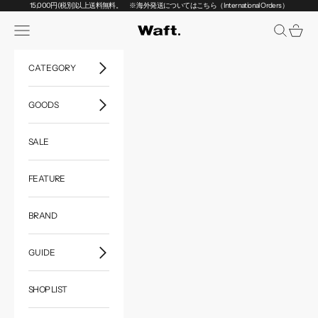
コンテンツへスキップ
15,000円(税別)以上送料無料。
※ 海外発送についてはこちら（International Orders）
メニューを開く
検索を開く
カート
Waft.
CATEGORY
GOODS
SALE
FEATURE
BRAND
GUIDE
SHOP LIST