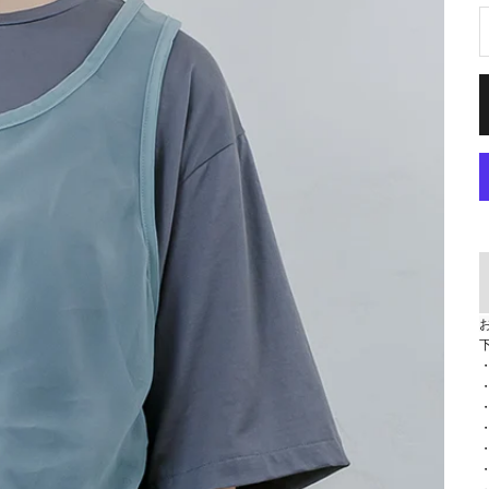
・
・
・
・