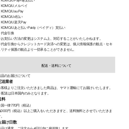
KOMOJU PayPay支払い
KOMOJU メルペイ
KOMOJU au Pay
KOMOJU d払い
KOMOJU 楽天Pay
KOMOJU あと払い Paidy（ペイディ）支払い
・代金引換
※お支払い方法の変更はシステム上、対応することがいたしかねます。
※代金引換からクレジットカード決済への変更は、個人情報保護の観点・セキ
ュリティ保護の観点より一切承ることができません。
配送・送料について
商品のお届けについて
配送業者
お客様よりご注文いただきました商品は、ヤマト運輸にてお届けいたします。
※ 配送は日本国内のみとなります。
送料
全国一律 770円（税込）
15,000円（税込）以上ご購入をいただきますと、送料無料とさせていただきま
す。
お届け日数
商品は通常、ご注文から4日以内に発送致します。