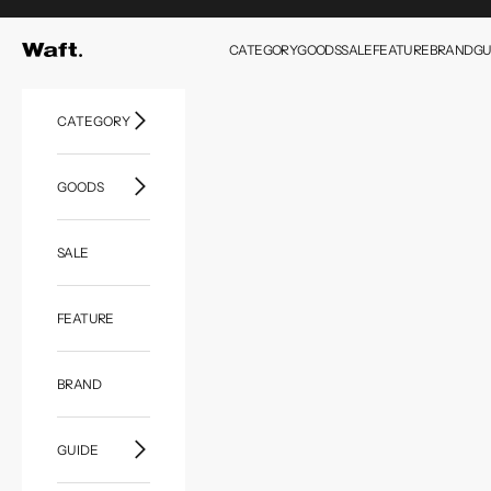
コンテンツへスキップ
CATEGORY
GOODS
SALE
FEATURE
BRAND
GU
Waft.
CATEGORY
GOODS
SALE
FEATURE
BRAND
GUIDE