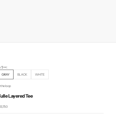
カラー:
GRAY
BLACK
WHITE
n the loop
ulle Layered Tee
セール価格
13,750