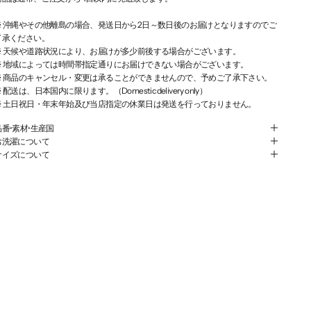
※ 沖縄やその他離島の場合、発送日から2日～数日後のお届けとなりますのでご
了承ください。
※ 天候や道路状況により、お届けが多少前後する場合がございます。
※ 地域によっては時間帯指定通りにお届けできない場合がございます。
※ 商品のキャンセル・変更は承ることができませんので、予めご了承下さい。
 配送は、日本国内に限ります。（Domestic delivery only）
※ 土日祝日・年末年始及び当店指定の休業日は発送を行っておりません。
品番•素材•生産国
お洗濯について
サイズについて